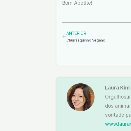
Bom Apetite!
Anterior
ANTERIOR
Churrasquinho Vegano
Laura Kim
Orgulhosam
dos animai
vontade pa
www.laura