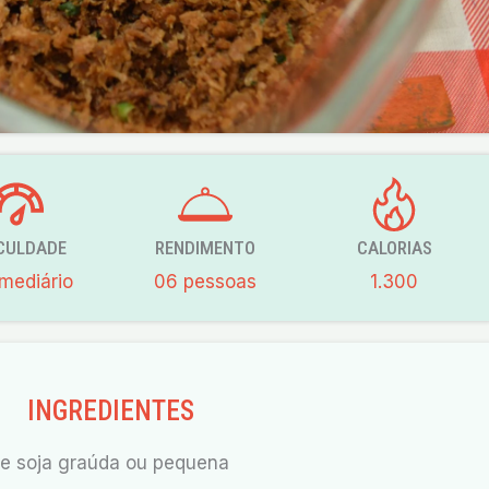
ICULDADE
RENDIMENTO
CALORIAS
rmediário
06 pessoas
1.300
INGREDIENTES
 de soja graúda ou pequena