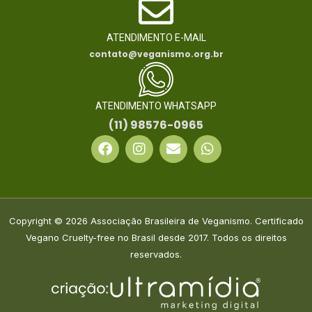
ATENDIMENTO E-MAIL
contato@veganismo.org.br
ATENDIMENTO WHATSAPP
(11) 98576-0965
F
I
E
W
a
n
n
h
c
s
v
a
e
t
e
t
b
a
l
s
o
g
o
a
Copyright © 2026 Associação Brasileira de Veganismo. Certificado
o
r
p
p
k
a
e
p
Vegano Cruelty-free no Brasil desde 2017. Todos os direitos
m
reservados.