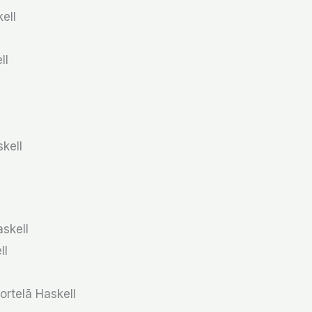
ell
ll
kell
skell
ll
l
rtelã Haskell