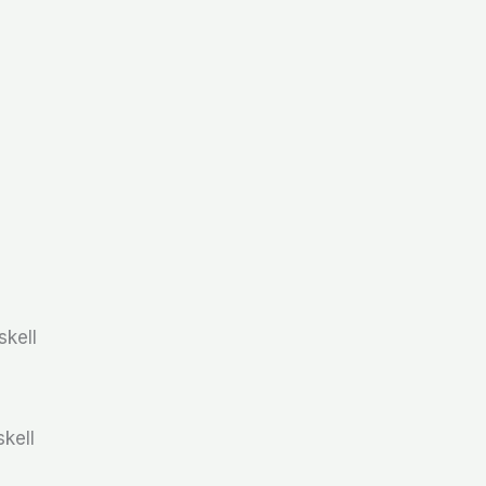
kell
kell