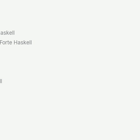
askell
Forte Haskell
l
l