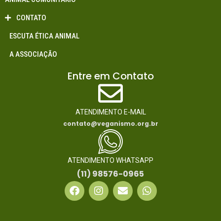
CONTATO
ESCUTA ÉTICA ANIMAL
A ASSOCIAÇÃO
Entre em Contato
ATENDIMENTO E-MAIL
contato@veganismo.org.br
ATENDIMENTO WHATSAPP
(11) 98576-0965
F
I
E
W
a
n
n
h
c
s
v
a
e
t
e
t