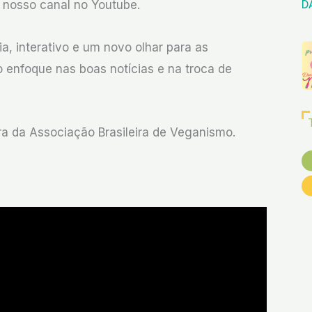
 nosso canal no Youtube.
D
, interativo e um novo olhar para as
 enfoque nas boas notícias e na troca de
ra da Associação Brasileira de Veganismo.